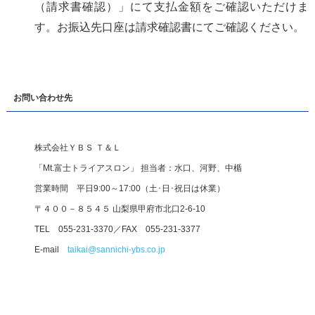
（請求書確認）」にて支払金額をご確認いただけま
す。お振込先口座は請求確認書にてご確認ください。
お問い合わせ先
株式会社ＹＢＳ Ｔ＆Ｌ
「Mt.富士トライアスロン」 担当者：水口、河野、中楯
営業時間 平日9:00～17:00（土･日･祝日は休業）
〒４００－８５４５ 山梨県甲府市北口2-6-10
TEL 055-231-3370／FAX 055-231-3377
E-mail
taikai@sannichi-ybs.co.jp