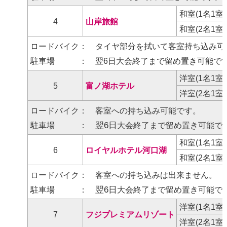
和室(1名1室
4
山岸旅館
和室(2名1室
ロードバイク： タイヤ部分を拭いて客室持ち込み可
駐車場 ： 翌6日大会終了まで留め置き可能で
洋室(1名1室
5
富ノ湖ホテル
洋室(2名1室
ロードバイク： 客室への持ち込み可能です。
翌6日
駐車場 ：
大会終了まで留め置き可能です
和室(1名1室
6
ロイヤルホテル河口湖
和室(2名1室
ロードバイク： 客室への持ち込みは出来ません。
翌6日
駐車場 ：
大会終了まで留め置き可能で
洋室(1名1室
7
フジプレミアムリゾート
洋室(2名1室