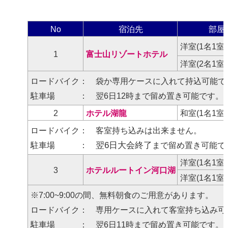
No
宿泊先
部屋
洋室(1名1室
1
富士山リゾートホテル
洋室(2名1室
ロードバイク： 袋か専用ケースに入れて持込可能で
駐車場 ： 翌6日12時まで留め置き可能です。(1
2
ホテル湖龍
和室(1名1室
ロードバイク： 客室持ち込みは出来ません。
翌6日大会終了
駐車場 ：
まで留め置き可能で
洋室(1名1室
3
ホテルルートイン河口湖
洋室(1名1室
※7:00~9:00の間、無料朝食のご用意があります。
ロードバイク： 専用ケースに入れて客室持ち込み可
駐車場 ： 翌6日11時まで留め置き可能です。